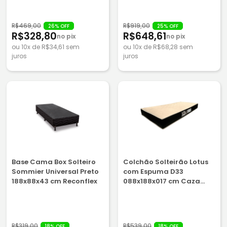
R$469,00
R$919,00
26% OFF
25% OFF
R$328,80
R$648,61
no pix
no pix
ou 10x de R$34,61 sem
ou 10x de R$68,28 sem
juros
juros
Base Cama Box Solteiro
Colchão Solteirão Lotus
Sommier Universal Preto
com Espuma D33
188x88x43 cm Reconflex
088x188x017 cm Caza
Nobre
R$319,00
R$539,00
18% OFF
18% OFF