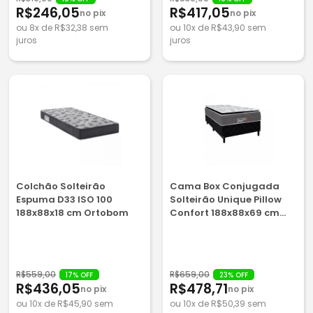
R$246,05
R$417,05
no pix
no pix
ou 8x de R$32,38 sem
ou 10x de R$43,90 sem
juros
juros
Colchão Solteirão
Cama Box Conjugada
Espuma D33 ISO 100
Solteirão Unique Pillow
188x88x18 cm Ortobom
Confort 188x88x69 cm
Caza Nobre
R$559,00
R$659,00
17% OFF
23% OFF
R$436,05
R$478,71
no pix
no pix
ou 10x de R$45,90 sem
ou 10x de R$50,39 sem