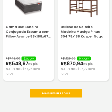
Cama Box Solteiro
Beliche de Solteiro
Conjugada Espuma com
Madeira Maciça Pinus
Pillow Avance 88x188x67
304 78x188 Kasper Nogal
Reconflex
R$749,00
R$1.129,00
22% OFF
14% OFF
R$548,67
R$870,94
no pix
no pix
ou 10x de R$57,75 sem
ou 10x de R$96,77 sem
juros
juros
MAIS RESULTADOS