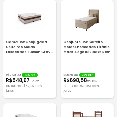
Cama Box Conjugada
Conjunto Box Solteiro
Solteirão Molas
Molas Ensacadas Titânio
Ensacadas Tucson Gray
Madri Bege 88x188x66 cm
188x88x64 cm Caza
Nobre
R$759,00
R$929,00
23% OFF
20% OFF
R$548,67
R$698,58
no pix
no pix
ou 10x de R$57,75 sem
ou 10x de R$73,53 sem
juros
juros