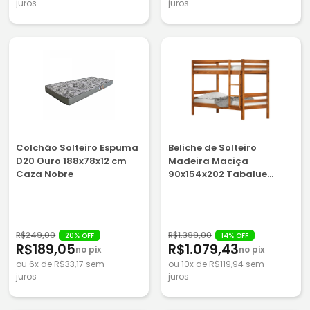
juros
juros
Colchão Solteiro Espuma
Beliche de Solteiro
D20 Ouro 188x78x12 cm
Madeira Maciça
Caza Nobre
90x154x202 Tabalue
Panamá
R$249,00
R$1.399,00
20% OFF
14% OFF
R$189,05
R$1.079,43
no pix
no pix
ou 6x de R$33,17 sem
ou 10x de R$119,94 sem
juros
juros