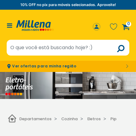
10% OFF no pix para móveis selecionados. Aproveite!
0
Ver ofertas para minha região
Departamentos
Cozinha
Eletros
Pipoqueiras