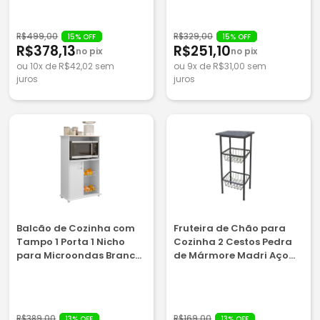
R$499,00
R$329,00
15% OFF
15% OFF
R$378,13
R$251,10
no pix
no pix
ou 10x de R$42,02 sem
ou 9x de R$31,00 sem
juros
juros
Balcão de Cozinha com
Fruteira de Chão para
Tampo 1 Porta 1 Nicho
Cozinha 2 Cestos Pedra
para Microondas Branco
de Mármore Madri Aço
Notável NT3075
Coelho Preta
R$389,00
R$169,00
13% OFF
13% OFF