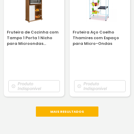
Fruteira de Cozinha com
Fruteira Aço Coelho
Tampo 1 Porta 1 Nicho
Thamires com Espaço
para Microondas
para Micro-Ondas
Freijó/Branco Notável
NT3075
Produto
Produto
Indisponível
Indisponível
MAIS RESULTADOS