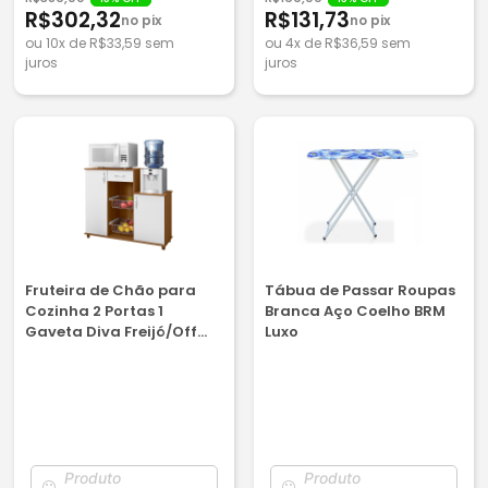
R$302,32
R$131,73
no pix
no pix
ou 10x de R$33,59 sem
ou 4x de R$36,59 sem
juros
juros
Fruteira de Chão para
Tábua de Passar Roupas
Cozinha 2 Portas 1
Branca Aço Coelho BRM
Gaveta Diva Freijó/Off
Luxo
White
Produto
Produto