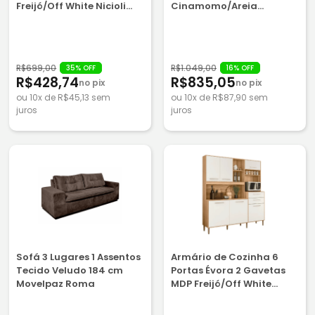
Freijó/Off White Nicioli
Cinamomo/Areia
Juliete
Aramóveis 2045147-945
R$699,00
R$1.049,00
35% OFF
16% OFF
R$428,74
R$835,05
no pix
no pix
ou 10x de R$45,13 sem
ou 10x de R$87,90 sem
juros
juros
Sofá 3 Lugares 1 Assentos
Armário de Cozinha 6
Tecido Veludo 184 cm
Portas Évora 2 Gavetas
Movelpaz Roma
MDP Freijó/Off White
Nicioli Cristal Salsa