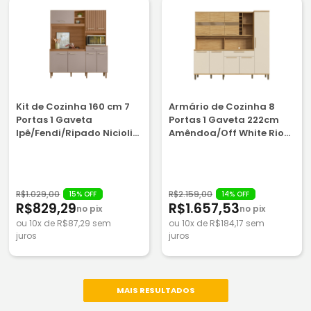
Kit de Cozinha 160 cm 7
Armário de Cozinha 8
Portas 1 Gaveta
Portas 1 Gaveta 222cm
Ipê/Fendi/Ripado Nicioli
Amêndoa/Off White Rio
Yara
Doce Touriga - 100% MDF
R$1.029,00
R$2.159,00
15% OFF
14% OFF
R$829,29
R$1.657,53
no pix
no pix
ou 10x de R$87,29 sem
ou 10x de R$184,17 sem
juros
juros
MAIS RESULTADOS