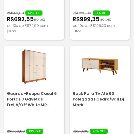
R$849,00
R$1.229,00
14% OFF
14% OFF
R$692,55
R$999,35
no pix
no pix
ou 10x de R$72,90 sem
ou 10x de R$105,20 sem
juros
juros
Guarda-Roupa Casal 6
Rack Para Tv Até 60
Portas 3 Gavetas
Polegadas Cedro/Bali Dj
Freijó/Off White MR
Mark
Caemmun Intense
R$1.169,00
R$519,00
19% OFF
23% OFF