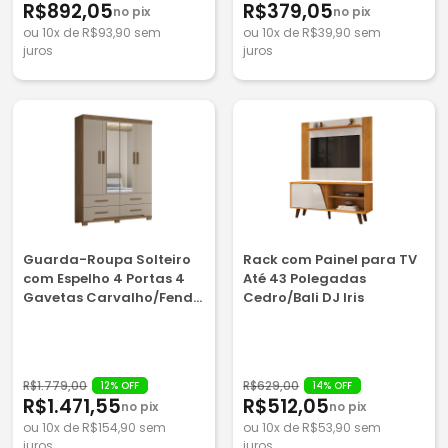
R$892,05
R$379,05
no pix
no pix
ou 10x de R$93,90 sem
ou 10x de R$39,90 sem
juros
juros
Guarda-Roupa Solteiro
Rack com Painel para TV
com Espelho 4 Portas 4
Até 43 Polegadas
Gavetas Carvalho/Fendi
Cedro/Bali DJ Iris
Moval Miami
R$1.779,00
R$629,00
12% OFF
14% OFF
R$1.471,55
R$512,05
no pix
no pix
ou 10x de R$154,90 sem
ou 10x de R$53,90 sem
juros
juros