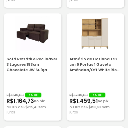
Sofá Retrátil e Reclinável
Armário de Cozinha 178
3 Lugares 183cm
cm 6 Portas 1 Gaveta
Chocolate JW Suíça
Amêndoa/Off White Rio
Doce Touriga - 100% MDF
R$1.519,00
R$1.799,00
14% OFF
14% OFF
R$1.164,73
R$1.459,51
no pix
no pix
ou 10x de R$129,41 sem
ou 10x de R$153,63 sem
juros
juros