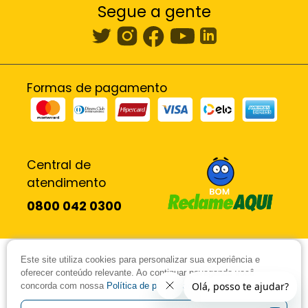
Segue a gente
Formas de pagamento
Central de
atendimento
0800 042 0300
As imagens dos produtos são meramente ilustrativas. Todos os
Este site utiliza cookies para personalizar sua experiência e
preços e condições comerciais estão sujeitos a alteração sem aviso
oferecer conteúdo relevante. Ao continuar navegando você
prévio. As ofertas são exclusivas para o site e são válidas até o
concorda com nossa
Política de privacidade.
término do nosso estoque. Vendas sujeitas a análise e confirmação
de dados. Millena Comércio Varejista de Móveis e Eletro LTDA - CNPJ: