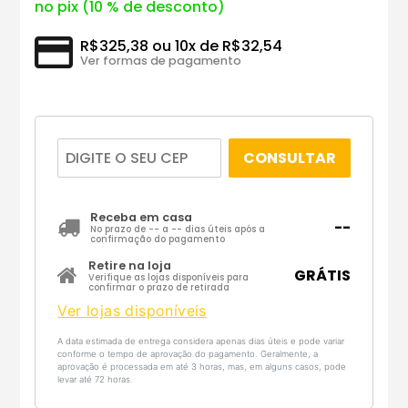
no pix (10 % de desconto)
R$325,38 ou 10x de R$32,54
Ver formas de pagamento
CONSULTAR
Receba em casa
--
No prazo de
--
a
--
dias úteis após a
confirmação do pagamento
Retire na loja
GRÁTIS
Verifique as lojas disponíveis para
confirmar o prazo de retirada
Ver lojas disponíveis
A data estimada de entrega considera apenas dias úteis e pode variar
conforme o tempo de aprovação do pagamento. Geralmente, a
aprovação é processada em até 3 horas, mas, em alguns casos, pode
levar até 72 horas.