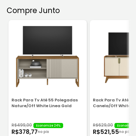
Compre Junto
Rack Para Tv Até 55 Polegadas
Rack Para Tv Até 5
Nature/Off White Linea Gold
Canela/Off White Mö
R$499,00
R$629,00
Economize 24%
Economize 
R$378,77
R$521,55
no pix
no pix